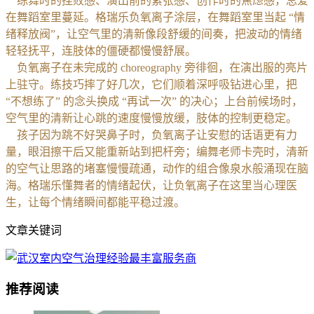
练舞时的挫败感、演出前的紧张感、创作时的焦虑感，总爱
在舞蹈室里蔓延。格瑞乐负氧离子涂层，在舞蹈室里当起 “情
绪释放阀”，让空气里的清新像段舒缓的间奏，把波动的情绪
轻轻抚平，连肢体的僵硬都慢慢舒展。
负氧离子在未完成的 choreography 旁徘徊，在演出服的亮片
上驻守。练技巧摔了好几次，它们顺着深呼吸钻进心里，把
“不想练了” 的念头换成 “再试一次” 的决心；上台前候场时，
空气里的清新让心跳的速度慢慢放缓，肢体的控制更稳定。
孩子因为跳不好哭鼻子时，负氧离子让安慰的话语更有力
量，眼泪擦干后又能重新站到把杆旁；编舞老师卡壳时，清新
的空气让思路的堵塞慢慢疏通，动作的组合像泉水般涌现在脑
海。格瑞乐懂舞者的情绪起伏，让负氧离子在这里当心理医
生，让每个情绪瞬间都能平稳过渡。
文章关键词
推荐阅读