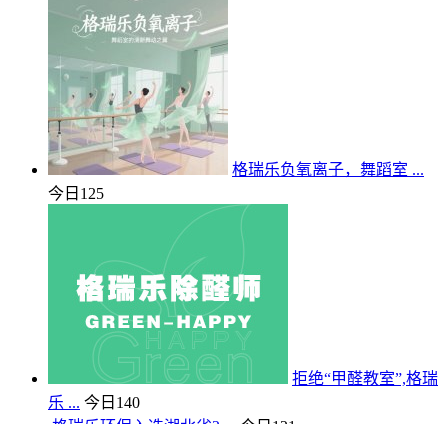
格瑞乐负氧离子，舞蹈室 ...
今日
125
拒绝“甲醛教室”,格瑞
乐 ...
今日
140
格瑞乐环保入选湖北省2 ...
今日
121