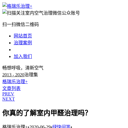
扫一扫微信二维码
网站首页
治理案例
治理知识
加入我们
畅想呼吸，清新空气
2013 - 2020
治理集
格瑞乐治理+
文章列表
PREV
NEXT
你真的了解室内甲醛治理吗？
格瑞乐治理+
•
2020-06-29
•
绿快问答
•