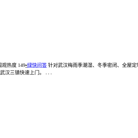
围观热度 149
•
绿快问答
针对武汉梅雨季潮湿、冬季密闭、全屋定
镇快速上门。 . . .