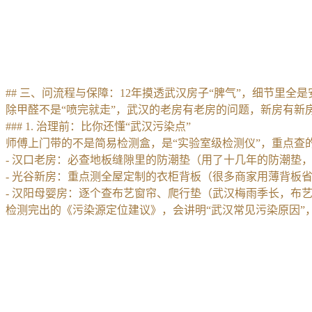
## 三、问流程与保障：12年摸透武汉房子“脾气”，细节里全是
除甲醛不是“喷完就走”，武汉的老房有老房的问题，新房有新
### 1. 治理前：比你还懂“武汉污染点”
师傅上门带的不是简易检测盒，是“实验室级检测仪”，重点查的
- 汉口老房：必查地板缝隙里的防潮垫（用了十几年的防潮垫
- 光谷新房：重点测全屋定制的衣柜背板（很多商家用薄背板
- 汉阳母婴房：逐个查布艺窗帘、爬行垫（武汉梅雨季长，布
检测完出的《污染源定位建议》，会讲明“武汉常见污染原因”，比