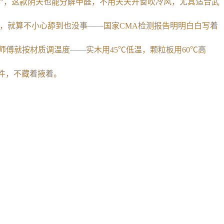
阳就“罢工”，这款阴天也能分解甲醛，不用天天开窗吹冷风，尤其适合武
上，就算不小心舔到也没事——国家CMA检测报告明明白白写着
释放，师傅就按材质调温度——实木用45℃低温，颗粒板用60℃高
原件，不藏着掖着。