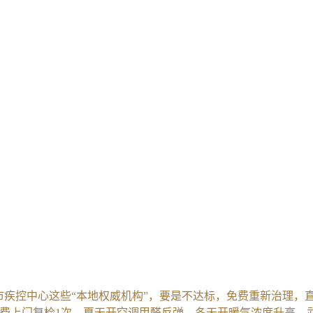
市疾控中心这些“本地权威机构”，要是不达标，免费重新治理，直到甲醛
每年免费上门复检1次，夏天开空调甲醛反弹、冬天开暖气浓度升高，