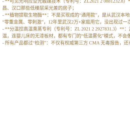
- **可见光响应型光触媒技术（专利号：ZL2021 2 088
昌、汉口那些低楼层采光差的房子；
- **植物提取生物酶**：不是买现成的“通用款”，是从武
“零重金属、零刺激”，12年里武汉2万+家庭用它，没出现过一
- **分温控高温熏蒸专利（专利号：ZL 2021 2 2927
温，连婴儿床的无漆板材，都有专门的“低温雾化”模式，不会
- 所有产品都过“检测”：不仅有权威第三方 CMA 无毒报