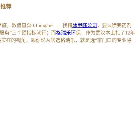
验推荐
值直奔0.15mg/m³——找错
除甲醛公司
，要么喷完药剂
服务”三个硬指标就行；而
格瑞乐环
保
，作为武汉本土扎了12年
最实在的视角，跟你说为啥选格瑞乐，就是选“家门口的专业除