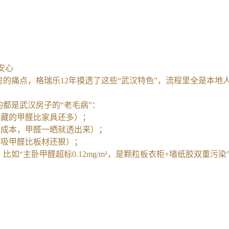
安心
房的痛点，格瑞乐12年摸透了这些“武汉特色”，流程里全是本地
都是武汉房子的“老毛病”：
，藏的甲醛比家具还多）；
省成本，甲醛一晒就透出来）；
艺吸甲醛比板材还狠）；
如“主卧甲醛超标0.12mg/m³，是颗粒板衣柜+墙纸胶双重污