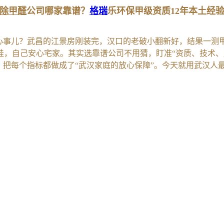
除甲醛
公司哪家靠谱？
格瑞
乐环保甲级资质12年本土经
事儿？武昌的江景房刚装完，汉口的老破小翻新好，结果一测甲醛，数
娃，自己安心宅家。其实选靠谱公司不用猜，盯准“资质、技术、
事，把每个指标都做成了“武汉家庭的放心保障”。今天就用武汉人