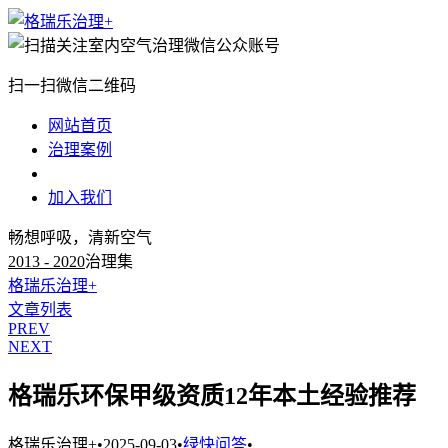
扫一扫微信二维码
网站首页
治理案例
治理知识
加入我们
畅想呼吸，清新空气
2013 - 2020
治理集
格瑞乐治理+
文章列表
PREV
NEXT
格瑞乐环保甲级资质12年本土经验推荐
格瑞乐治理+
•
2025-09-03
•
绿快问答
•