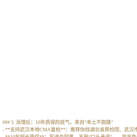
### 3. 治理后：10年质保的底气，来自“本土不跑路”
- **支持武汉本地CMA复检**：推荐你找湖北省质检院、武汉
- **10年超长质保**：写进合同里，不是“口头承诺”——