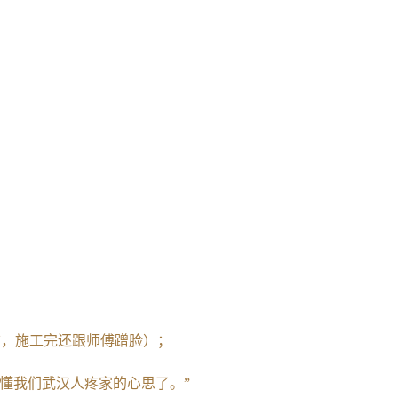
猫，施工完还跟师傅蹭脸）；
懂我们武汉人疼家的心思了。”