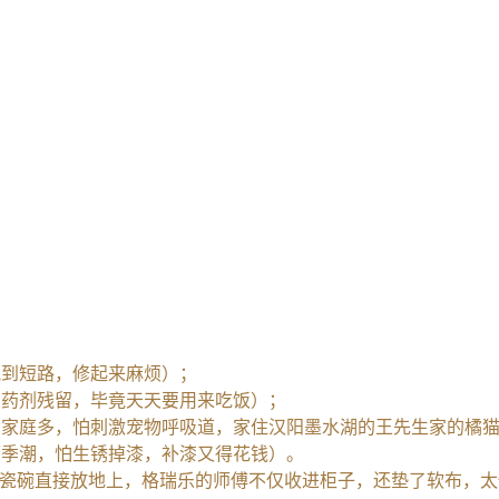
溅到短路，修起来麻烦）；
怕药剂残留，毕竟天天要用来吃饭）；
的家庭多，怕刺激宠物呼吸道，家住汉阳墨水湖的王先生家的橘
雨季潮，怕生锈掉漆，补漆又得花钱）。
花瓷碗直接放地上，格瑞乐的师傅不仅收进柜子，还垫了软布，太