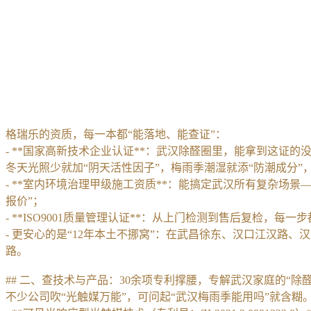
格瑞乐的资质，每一本都“能落地、能查证”：
- **国家高新技术企业认证**：武汉除醛圈里，能拿到这证
冬天光照少就加“阴天活性因子”，梅雨季潮湿就添“防潮成分”
- **室内环境治理甲级施工资质**：能搞定武汉所有复杂
报价”；
- **ISO9001质量管理认证**：从上门检测到售后复检
- 更安心的是“12年本土不挪窝”：在武昌徐东、汉口江汉路
路。
## 二、查技术与产品：30余项专利撑腰，专解武汉家庭的“除醛
不少公司吹“光触媒万能”，可问起“武汉梅雨季能用吗”就含糊