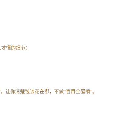
人才懂的细节：
染”，让你清楚钱该花在哪，不做“盲目全屋喷”。