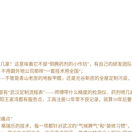
的没几家！这意味着它不是“倒腾药剂的小作坊”，有自己的研发团
，不用跟外地公司那样“一套技术用全国”；
场景——不管是青山老房的地板甲醛，还是光谷新房的全屋定制污染
，每一步都有“武汉定制流程表”——师傅带什么精度的检测仪、药剂
、汉阳王家湾都有服务点，工商注册12年零不良记录，就算10年后
痛点”
。格瑞乐的技术，每一项都针对武汉的“气候脾气”和“装修习惯”