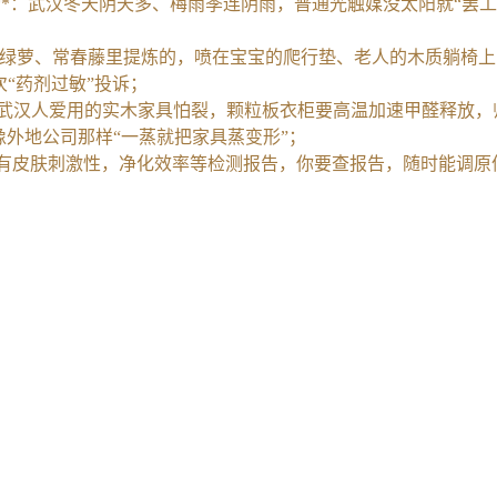
1232.8）**：武汉冬天阴天多、梅雨季连阴雨，普通光触媒没太
汉本地绿萝、常春藤里提炼的，喷在宝宝的爬行垫、老人的木质躺椅
次“药剂过敏”投诉；
831.3）**：武汉人爱用的实木家具怕裂，颗粒板衣柜要高温加速甲醛
像外地公司那样“一蒸就把家具蒸变形”；
告，还有皮肤刺激性，净化效率等检测报告，你要查报告，随时能调