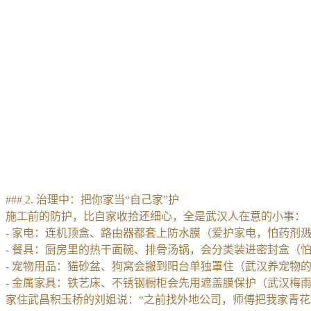
### 2. 治理中：把你家当“自己家”护
施工前的防护，比自家收拾还细心，全是武汉人在意的小事：
- 家电：连机顶盒、路由器都套上防水膜（爱护家电，怕药剂
- 餐具：厨房里的热干面碗、排骨汤锅，会分类装进密封盒（
- 宠物用品：猫砂盆、狗窝会搬到阳台单独罩住（武汉养宠物
- 金属家具：铁艺床、不锈钢橱柜会先用遮盖膜保护（武汉梅
家住武昌积玉桥的刘姐说：“之前找外地公司，师傅把我家青