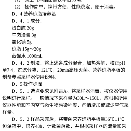
（2） 操作简单，携带方便，性能稳定，便于消毒。
D．4 营养琼脂培养基
D．4．1 成分：
蛋白胨 20g
牛肉浸膏 3g
氯化钠 5g
琼脂 15g～20g
蒸馏水 1000mL
D．4．2 制法：将上述各成分混合，加热溶解，校正pH
至7.4，过滤分装，121℃，20min高压灭菌。营养琼脂平板的
制备参照采样器使用说明。
D．5 操作步骤
D．5．1 选点要求见附录A。将采样器消毒，按仪器使用
说明进行采样。一般情况下采样量为30L～150L，应根据所用
仪器性能和室内空气微生物污染程度，酌情增加或减少空气采
样量。
D．5．2 样品采完后，将带菌营养琼脂平板量36℃±1℃
恒温箱中，培养48h，计数菌落数，并根据采样器的流量和采