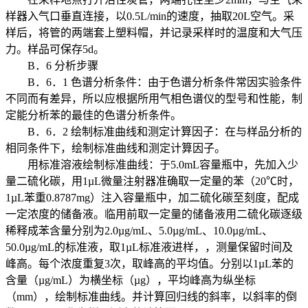
样器入气口垂直连接，以0.5L/min的速度，抽取20L空气。采
样后，将管的两端套上塑料帽，并记录采样时的温度和大气压
力。样品可保存5d。
B．6 分析步骤
B．6．1 色谱分析条件：由于色谱分析条件常因实验条件
不同而有差异，所以应根据所用气相色谱仪的型号和性能，制
定能分析苯的最佳的色谱分析条件。
B．6．2 绘制标准曲线和测定计算因子：在与样品分析的
相同条件下，绘制标准曲线和测定计算因子。
用标准溶液绘制标准曲线：于5.0mL容量瓶中，先加入少
量二硫化碳，用1µL微量注射器准确取一定量的苯（20℃时，
1µL苯重0.8787mg）注入容量瓶中，加二硫化碳至刻度，配成
一定浓度的储备液。临用前取一定量的储备液用二硫化碳逐级
稀释成苯含量分别为2.0µg/mL、5.0µg/mL、10.0µg/mL、
50.0µg/mL的标准液，取1µL标准液进样，，测量保留时间及
峰高。每个浓度重复3次，取峰高的平均值。分别以1µL苯的
含量（µg/mL）为横坐标（µg），平均峰高为纵坐标
（mm），绘制标准曲线。并计算回归线的斜率，以斜率的倒