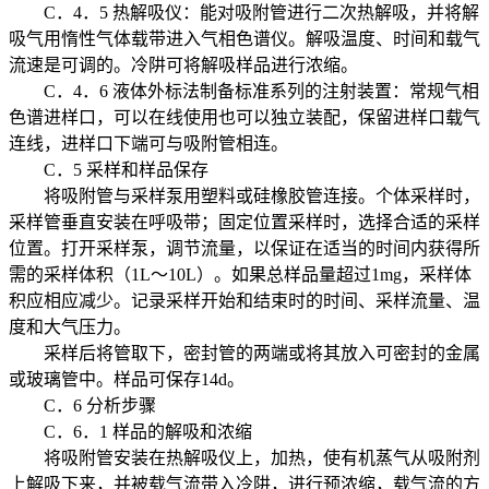
C．4．5 热解吸仪：能对吸附管进行二次热解吸，并将解
吸气用惰性气体载带进入气相色谱仪。解吸温度、时间和载气
流速是可调的。冷阱可将解吸样品进行浓缩。
C．4．6 液体外标法制备标准系列的注射装置：常规气相
色谱进样口，可以在线使用也可以独立装配，保留进样口载气
连线，进样口下端可与吸附管相连。
C．5 采样和样品保存
将吸附管与采样泵用塑料或硅橡胶管连接。个体采样时，
采样管垂直安装在呼吸带；固定位置采样时，选择合适的采样
位置。打开采样泵，调节流量，以保证在适当的时间内获得所
需的采样体积（1L～10L）。如果总样品量超过1mg，采样体
积应相应减少。记录采样开始和结束时的时间、采样流量、温
度和大气压力。
采样后将管取下，密封管的两端或将其放入可密封的金属
或玻璃管中。样品可保存14d。
C．6 分析步骤
C．6．1 样品的解吸和浓缩
将吸附管安装在热解吸仪上，加热，使有机蒸气从吸附剂
上解吸下来，并被载气流带入冷阱，进行预浓缩，载气流的方