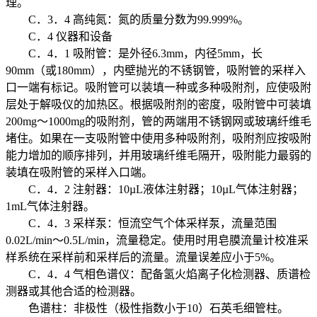
理。
C．3．4 高纯氮：氮的质量分数为99.999%。
C．4 仪器和设备
C．4．1 吸附管：是外径6.3mm，内径5mm，长
90mm（或180mm），内壁抛光的不锈钢管，吸附管的采样入
口一端有标记。吸附管可以装填一种或多种吸附剂，应使吸附
层处于解吸仪的加热区。根据吸附剂的密度，吸附管中可装填
200mg～1000mg的吸附剂，管的两端用不锈钢网或玻璃纤维毛
堵住。如果在一支吸附管中使用多种吸附剂，吸附剂应按吸附
能力增加的顺序排列，并用玻璃纤维毛隔开，吸附能力最弱的
装填在吸附管的采样入口端。
C．4．2 注射器：10µL液体注射器；10µL气体注射器；
1mL气体注射器。
C．4．3 采样泵：恒流空气个体采样泵，流量范围
0.02L/min～0.5L/min，流量稳定。使用时用皂膜流量计校准采
样系统在采样前和采样后的流量。流量误差应小于5%。
C．4．4 气相色谱仪：配备氢火焰离子化检测器、质谱检
测器或其他合适的检测器。
色谱柱：非极性（极性指数小于10）石英毛细管柱。