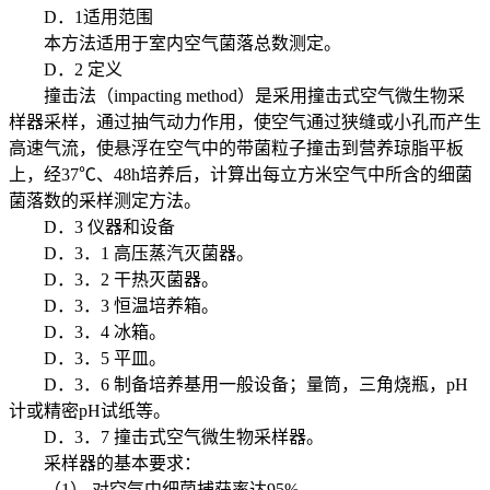
D．1适用范围
本方法适用于室内空气菌落总数测定。
D．2 定义
撞击法（impacting method）是采用撞击式空气微生物采
样器采样，通过抽气动力作用，使空气通过狭缝或小孔而产生
高速气流，使悬浮在空气中的带菌粒子撞击到营养琼脂平板
上，经37℃、48h培养后，计算出每立方米空气中所含的细菌
菌落数的采样测定方法。
D．3 仪器和设备
D．3．1 高压蒸汽灭菌器。
D．3．2 干热灭菌器。
D．3．3 恒温培养箱。
D．3．4 冰箱。
D．3．5 平皿。
D．3．6 制备培养基用一般设备；量筒，三角烧瓶，pH
计或精密pH试纸等。
D．3．7 撞击式空气微生物采样器。
采样器的基本要求：
（1） 对空气中细菌捕获率达95%。