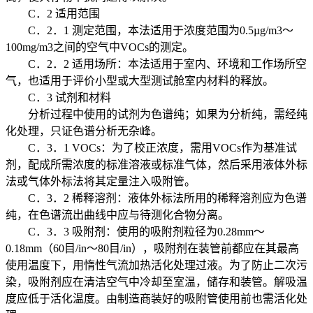
C．2 适用范围
C．2．1 测定范围，本法适用于浓度范围为0.5µg/m3～
100mg/m3之间的空气中VOCs的测定。
C．2．2 适用场所：本法适用于室内、环境和工作场所空
气，也适用于评价小型或大型测试舱室内材料的释放。
C．3 试剂和材料
分析过程中使用的试剂为色谱纯；如果为分析纯，需经纯
化处理，只证色谱分析无杂峰。
C．3．1 VOCs：为了校正浓度，需用VOCs作为基准试
剂，配成所需浓度的标准溶液或标准气体，然后采用液体外标
法或气体外标法将其定量注入吸附管。
C．3．2 稀释溶剂：液体外标法所用的稀释溶剂应为色谱
纯，在色谱流出曲线中应与待测化合物分离。
C．3．3 吸附剂：使用的吸附剂粒径为0.28mm～
0.18mm（60目/in～80目/in），吸附剂在装管前都应在其最高
使用温度下，用惰性气流加热活化处理过液。为了防止二次污
染，吸附剂应在清洁空气中冷却至室温，储存和装管。解吸温
度应低于活化温度。由制造商装好的吸附管使用前也需活化处