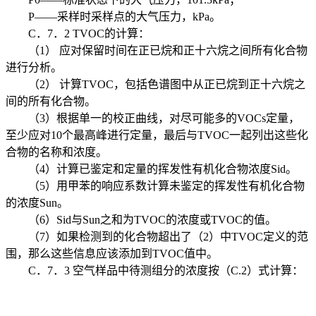
P——采样时采样点的大气压力，kPa。
C．7．2 TVOC的计算：
（1） 应对保留时间在正已烷和正十六烷之间所有化合物
进行分析。
（2） 计算TVOC，包括色谱图中从正已烷到正十六烷之
间的所有化合物。
（3）根据单一的校正曲线，对尽可能多的VOCs定量，
至少应对10个最高峰进行定量，最后与TVOC一起列出这些化
合物的名称和浓度。
（4）计算已鉴定和定量的挥发性有机化合物浓度Sid。
（5）用甲苯的响应系数计算未鉴定的挥发性有机化合物
的浓度Sun。
（6）Sid与Sun之和为TVOC的浓度或TVOC的值。
（7）如果检测到的化合物超出了（2）中TVOC定义的范
围，那么这些信息应该添加到TVOC值中。
C．7．3 空气样品中待测组分的浓度按（C.2）式计算：