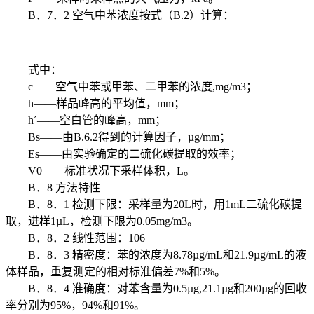
B．7．2 空气中苯浓度按式（B.2）计算：
式中：
c——空气中苯或甲苯、二甲苯的浓度,mg/m3；
h——样品峰高的平均值，mm；
hˊ——空白管的峰高，mm；
Bs——由B.6.2得到的计算因子，µg/mm；
Es——由实验确定的二硫化碳提取的效率；
V0——标准状况下采样体积，L。
B．8 方法特性
B．8．1 检测下限：采样量为20L时，用1mL二硫化碳提
取，进样1µL，检测下限为0.05mg/m3。
B．8．2 线性范围：106
B．8．3 精密度：苯的浓度为8.78µg/mL和21.9µg/mL的液
体样品，重复测定的相对标准偏差7%和5%。
B．8．4 准确度：对苯含量为0.5µg,21.1µg和200µg的回收
率分别为95%，94%和91%。