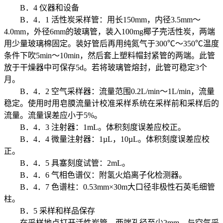
B．4 仪器和设备
B．4．1 活性炭采样管：用长150mm，内径3.5mm～
4.0mm，外径6mm的玻璃管，装入100mg椰子壳活性炭，两端
用少量玻璃棉固定。装好管后再用纯氮气于300℃～350℃温度
条件下吹5min～10min，然后套上塑料帽封紧管的两端。此管
放于干燥器中可保存5d。若将玻璃管熔封，此管可稳定3个
月。
B．4．2 空气采样器：流量范围0.2L/min～1L/min，流量
稳定。使用时用皂膜流量计校准采样系统在采样前和采样后的
流量。流量误差应小于5%。
B．4．3 注射器：1mL。体积刻度误差应校正。
B．4．4 微量注射器：1µL，10µL。体积刻度误差应校
正。
B．4．5 具塞刻度试管：2mL。
B．4．6 气相色谱仪：附氢火焰离子化检测器。
B．4．7 色谱柱：0.53mm×30m大口径非极性石英毛细管
柱。
B．5 采样和样品保存
在采样地点打开活性炭管，两端孔径至少2mm，与空气采