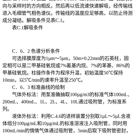
向与采样时的方向相反。然后再以低流速快速解吸，经传输线
进入毛细管气相色谱仪。传输线的温度应足够高，以防止待测
成分凝结。解吸条件见表C.1。
表C.1解吸条件
C．6．2 色谱分析条件
可选择膜厚度为1µm～5µm，50m×0.22mm的石英柱，固
定相可以是二甲基硅氧烷或7%氰基内烷、7%的苯基、86%的
甲基硅氧烷。柱操作条件为程序升温，初始温度50℃保持
10min，以5℃/min的速率升温至250℃。
C．6．3 标准曲线的绘制
气体外标法：用泵准确抽取100µg/m3的标准气体100mL、
200mL、400mL、1L、2L、4L、10L通过吸附管，为标准系
列。
液体外标法：利用C.4.6的进样装置分别取1µL～5µL含液
体组分100µg/mL和10µg/mL的标准溶液注入吸附管，同时用
100mL/min的惰情气体通过吸附管，5min后取下吸附管密封，