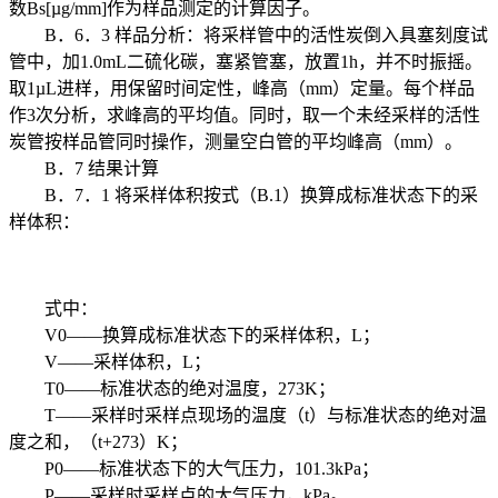
数Bs[µg/mm]作为样品测定的计算因子。
B．6．3 样品分析：将采样管中的活性炭倒入具塞刻度试
管中，加1.0mL二硫化碳，塞紧管塞，放置1h，并不时振摇。
取1µL进样，用保留时间定性，峰高（mm）定量。每个样品
作3次分析，求峰高的平均值。同时，取一个未经采样的活性
炭管按样品管同时操作，测量空白管的平均峰高（mm）。
B．7 结果计算
B．7．1 将采样体积按式（B.1）换算成标准状态下的采
样体积：
式中：
V0——换算成标准状态下的采样体积，L；
V——采样体积，L；
T0——标准状态的绝对温度，273K；
T——采样时采样点现场的温度（t）与标准状态的绝对温
度之和，（t+273）K；
P0——标准状态下的大气压力，101.3kPa；
P——采样时采样点的大气压力，kPa。