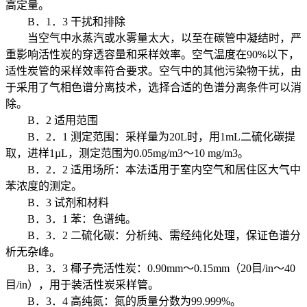
高定量。
B．1．3 干扰和排除
当空气中水蒸汽或水雾量太大，以至在碳管中凝结时，严
重影响活性炭的穿透容量和采样效率。空气温度在90%以下，
适性炭管的采样效率符合要求。空气中的其他污染物干扰，由
于采用了气相色谱分离技术，选择合适的色谱分离条件可以消
除。
B．2 适用范围
B．2．1 测定范围：采样量为20L时，用1mL二硫化碳提
取，进样1µL，测定范围为0.05mg/m3～10 mg/m3。
B．2．2 适用场所：本法适用于室内空气和居住区大气中
苯浓度的测定。
B．3 试剂和材料
B．3．1 苯：色谱纯。
B．3．2 二硫化碳：分析纯、需经纯化处理，保证色谱分
析无杂峰。
B．3．3 椰子壳活性炭：0.90mm～0.15mm（20目/in～40
目/in），用于装活性炭采样管。
B．3．4 高纯氮：氮的质量分数为99.999%。