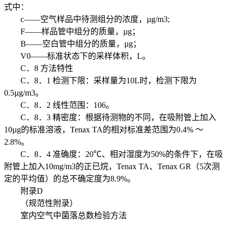
式中：
c——空气样品中待测组分的浓度，µg/m3;
F——样品管中组分的质量，µg；
B——空白管中组分的质量，µg；
V0——标准状态下的采样体积，L。
C．8 方法特性
C．8．1 检测下限：采样量为10L时，检测下限为
0.5µg/m3。
C．8．2 线性范围：106。
C．8．3 精密度：根据待测物的不同，在吸附管上加入
10µg的标准溶液，Tenax TA的相对标准差范围为0.4% ～
2.8%。
C．8．4 准确度：20℃、相对湿度为50%的条件下，在吸
附管上加入10mg/m3的正已烷，Tenax TA、Tenax GR（5次测
定的平均值）的总不确定度为8.9%。
附录D
（规范性附录）
室内空气中菌落总数检验方法