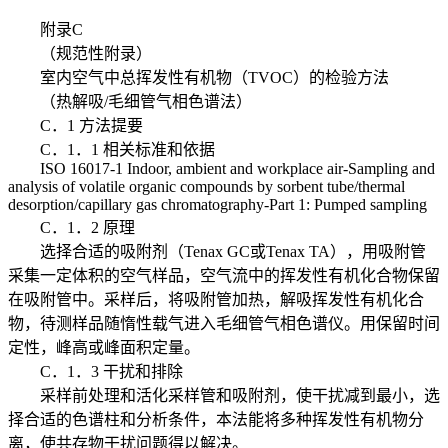
附录C
（规范性附录）
室内空气中总挥发性有机物（TVOC）的检验方法
（热解吸/毛细管气相色谱法）
C．1 方法提要
C．1．1 相关标准和依据
ISO 16017-1 Indoor, ambient and workplace air-Sampling and
analysis of volatile organic compounds by sorbent tube/thermal
desorption/capillary gas chromatography-Part 1: Pumped sampling
C．1．2 原理
选择合适的吸附剂（Tenax GC或Tenax TA），用吸附管
采集一定体积的空气样品，空气流中的挥发性有机化合物保留
在吸附管中。采样后，将吸附管加热，解吸挥发性有机化合
物，待测样品随惰性载气进入毛细管气相色谱仪。用保留时间
定性，峰高或峰面积定量。
C．1．3 干扰和排除
采样前处理和活化采样管和吸附剂，使干扰减到最小，选
择合适的色谱柱和分析条件，本法能将多种挥发性有机物分
离，使共存物干扰问题得以解决。