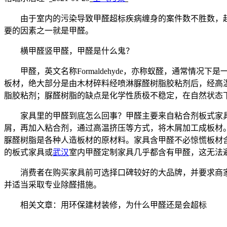
由于室内的污染导致甲醛超标疾病缠身的案件数不胜数，越来
要的因素之一就是甲醛。
横甲醛竖甲醛，甲醛是什么鬼？
甲醛，英文名称Formaldehyde，亦称蚁醛，通常情况
板材，绝大部分是由木材碎料经喷淋脲醛树脂胶粘剂后，经高
脂胶粘剂；脲醛树脂的缺点是化学性质极不稳定，在自然状态
家具里的甲醛到底怎么回事？甲醛主要来自粘合剂板式家具
屑，再加入粘合剂，通过高温挤压等方式，将木屑加工成板材
脲醛树脂是各种人造板材的原材料。家具含甲醛不必惊慌板材
的板式家具或
武汉
室内甲醛定制家具几乎都含有甲醛，这无法
消费者在购买家具前可选择口碑较好的大品牌，并要求商家
并适当采取专业除醛措施。
相关文章：用环保建材装修，为什么甲醛还是会超标