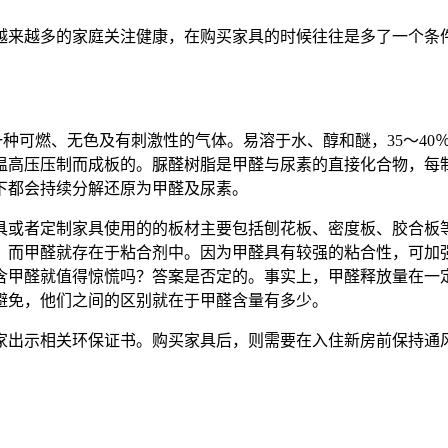
越多的家庭关注健康，在购买家具的时候往往是多了一个条件
下是一种可燃、无色及有刺激性的气体。易溶于水、醇和醚，35～
温高压压制而成板的。脲醛树脂是甲醛与尿素的直接化合物，每制
下都会持续分解还原为甲醛及尿素。
或者定制家具使用的的板材主要包括刨花板、密度板、胶合板等
。而甲醛就存在于粘合剂中。因为甲醛具有较强的粘合性，可加
含甲醛就值得惊慌吗？答案是否定的。事实上，甲醛释放量在一
避免，他们之间的区别就在于甲醛含量有多少。
出示相关环保证书。购买家具后，则需要在入住新房前保持通风