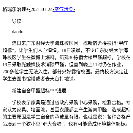
格瑞乐治理+
•
2021-01-24
•
空气污染
•
导读
daodu
连日来广东财经大学海珠校区因一栋新宿舍楼被指“甲醛
超标”，让学生们人心惶惶。18日凌晨，不少广东财经大学海
珠校区学生在微博上爆料，新建30栋宿舍楼甲醛超标，学校在
19日采取光触媒技术消除甲醛，但直到晚上11时仍在作业，
200多位学生无法入住，部分只好露宿校园。最终校方决定让
学生去图书馆睡或者去天台打地铺。
新建宿舍甲醛超标***进展
学校表示家具是通过省政府采购中心采购，检测合格。专
家认为家具、墙面漆，甚至衣服都会产生游离甲醛，造成超标
的主要原因是学生宿舍的承载量有限。也就是说：各种合格产
品凑到一个狭小空间“大合唱”，也有可能造成环境整体超标。