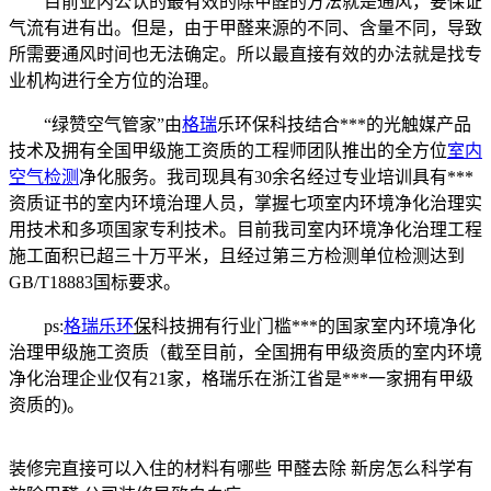
目前业内公认的最有效的除甲醛的方法就是通风，要保证
气流有进有出。但是，由于甲醛来源的不同、含量不同，导致
所需要通风时间也无法确定。所以最直接有效的办法就是找专
业机构进行全方位的治理。
“绿赞空气管家”由
格瑞
乐环保科技结合***的光触媒产品
技术及拥有全国甲级施工资质的工程师团队推出的全方位
室内
空气检测
净化服务。我司现具有30余名经过专业培训具有***
资质证书的室内环境治理人员，掌握七项室内环境净化治理实
用技术和多项国家专利技术。目前我司室内环境净化治理工程
施工面积已超三十万平米，且经过第三方检测单位检测达到
GB/T18883国标要求。
ps:
格瑞乐环
保
科技拥有行业门槛***的国家室内环境净化
治理甲级施工资质（截至目前，全国拥有甲级资质的室内环境
净化治理企业仅有21家，格瑞乐在浙江省是***一家拥有甲级
资质的)。
装修完直接可以入住的材料有哪些 甲醛去除 新房怎么科学有