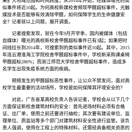
果扩大地域范围和时间跨度，从2014年开始，经媒体曝光的类
似事件将近10起。为何高校新建校舍频现甲醛超标事件，光触
媒技术是否能够有效清除甲醛，如何保障学生的生命健康安
全？记者就以上问题，展开调查。
记者搜索发现，就在今年9月开学季，国内被媒体（包括
自媒体）曝光的高校新校舍甲醛超标事件已有3起；如果把时
间线拉长到2014年，可搜索到的类似事件近10起。其中，2015
年连云港淮海工学院校舍甲醛超标事件中，学校新采购课桌椅
甲醛超标286%；而浙江师范大学校舍甲醛超标事件，造成多
名学生出现免疫系统方面的疾病。
频频发生的甲醛超标恶性事件，让公众不禁发问，面对高
校学生最重要的活动场所，学校是如何保障其环境安全的？
对此，广东省某高校负责人告诉记者，学校会从以下几个
方面保证新校舍建筑材料的安全：首先进场材料必须有合格
证、出厂单，使用之前还要进行抽检；其次要有建设单位、监
理单位、质监站等多个部门对建筑材料安全性进行监管。该负
责人强调，使用在工程上的特殊材料，还需经具备相关资质的