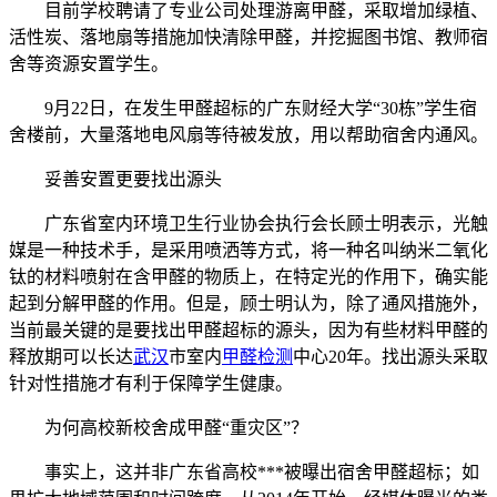
目前学校聘请了专业公司处理游离甲醛，采取增加绿植、
活性炭、落地扇等措施加快清除甲醛，并挖掘图书馆、教师宿
舍等资源安置学生。
9月22日，在发生甲醛超标的广东财经大学“30栋”学生宿
舍楼前，大量落地电风扇等待被发放，用以帮助宿舍内通风。
妥善安置更要找出源头
广东省室内环境卫生行业协会执行会长顾士明表示，光触
媒是一种技术手，是采用喷洒等方式，将一种名叫纳米二氧化
钛的材料喷射在含甲醛的物质上，在特定光的作用下，确实能
起到分解甲醛的作用。但是，顾士明认为，除了通风措施外，
当前最关键的是要找出甲醛超标的源头，因为有些材料甲醛的
释放期可以长达
武汉
市室内
甲醛检测
中心20年。找出源头采取
针对性措施才有利于保障学生健康。
为何高校新校舍成甲醛“重灾区”？
事实上，这并非广东省高校***被曝出宿舍甲醛超标；如