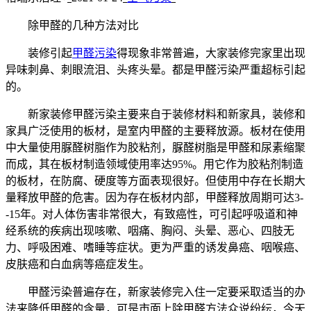
除甲醛的几种方法对比
装修引起
甲醛污染
得现象非常普遍，大家装修完家里出现
异味刺鼻、刺眼流泪、头疼头晕。都是甲醛污染严重超标引起
的。
新家装修甲醛污染主要来自于装修材料和新家具，装修和
家具广泛使用的板材，是室内甲醛的主要释放源。板材在使用
中大量使用脲醛树脂作为胶粘剂，脲醛树脂是甲醛和尿素缩聚
而成，其在板材制造领域使用率达95%。用它作为胶粘剂制造
的板材，在防腐、硬度等方面表现很好。但使用中存在长期大
量释放甲醛的危害。因为存在板材内部，甲醛释放周期可达3-
-15年。对人体伤害非常很大，有致癌性，可引起呼吸道和神
经系统的疾病出现咳嗽、咽痛、胸闷、头晕、恶心、四肢无
力、呼吸困难、嗜睡等症状。更为严重的诱发鼻癌、咽喉癌、
皮肤癌和白血病等癌症发生。
甲醛污染普遍存在，新家装修完入住一定要采取适当的办
法来降低甲醛的含量，可是市面上除甲醛方法众说纷纭，今天