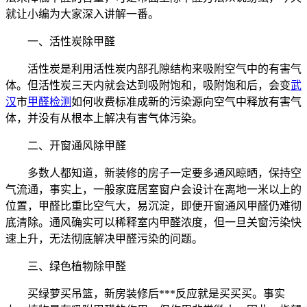
就让小编为大家深入讲解一番。
一、活性炭除甲醛
活性炭是利用活性炭内部孔隙结构来吸附空气中的有害气
体。但活性炭三天内就会达到吸附饱和，吸附饱和后，会变
武
汉
市
甲醛检测
如何收费标准成新的污染源向空气中释放有害气
体，并没有从根本上解决有害气体污染。
二、开窗通风除甲醛
多数人都知道，新装修的房子一定要多通风晾晒，保持空
气流通，事实上，一般家庭居室窗户会设计在离地一米以上的
位置，甲醛比重比空气大，易沉淀，即便开窗通风甲醛仍难彻
底清除。通风确实可以稀释室内甲醛浓度，但一旦关窗污染快
速上升，无法彻底解决甲醛污染的问题。
三、绿色植物除甲醛
买绿萝买吊篮，新房装修后***反应就是买买买。事实