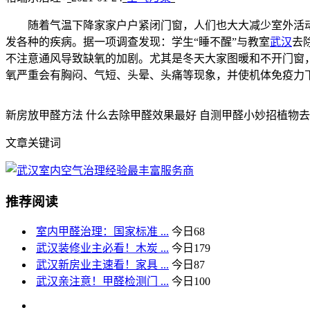
随着气温下降家家户户紧闭门窗，人们也大大减少室外活动
发各种的疾病。据一项调查发现：学生“睡不醒”与教室
武汉
去
不注意通风导致缺氧的加剧。尤其是冬天大家图暖和不开门窗
氧严重会有胸闷、气短、头晕、头痛等现象，并使机体免疫力
新房放甲醛方法 什么去除甲醛效果最好 自测甲醛小妙招植物
文章关键词
推荐阅读
室内甲醛治理：国家标准 ...
今日
68
武汉装修业主必看！木炭 ...
今日
179
武汉新房业主速看！家具 ...
今日
87
武汉亲注意！甲醛检测门 ...
今日
100