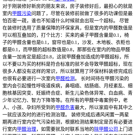
对于刚装修好新房的朋友来说，房子装修好后，最担心的就是
室内
甲醛污染
问题了，尽管在装修前就做了很多的功课但是最
怕百密一疏，谁也不知道什么时候就会出现一个超标。 尽管
在装修时选用了质量保障的环保家具，但是室内的甲醛数值是
可以相互叠加的，打个比方：买来的桌子甲醛含量是0.1，椅
子的甲醛含量也是0.1，窗帘也是0.1，沙发、木地板、衣柜也
都是0.1，而甲醛的超标数值是0.8，那那些在室内的物品甲醛
含量一加肯定是超过0.8，这就甲醛叠加造成的甲醛超标，所
以不要以为买的材料是符合标准的就不会导致甲醛超标，现在
很多人都没有这样的常识，所以就算用了环保材料装修完成后
也很有必要进行一次室内
甲醛检测
。 长时间待在甲醛污染的
室内会引起慢性呼吸道疾病，鼻咽癌、结肠癌、月经紊乱、细
胞核基因突变、妊娠终合症、新生儿染色体异常、白血病、青
少年记忆力、智力下降等等。在所有的甲醛中毒案例中，老
人、小孩、孕妇所受到的
甲醛危害
最大，所以家庭中有其中之
一就应该及时的进行检测治理。 装修完成后通风闲置一两星
期再进行室内空气污染检测，根据检测结果制定是否有必要进
行室内
甲醛治理
，如需要就及时联系当地的
除甲醛公司
上门进