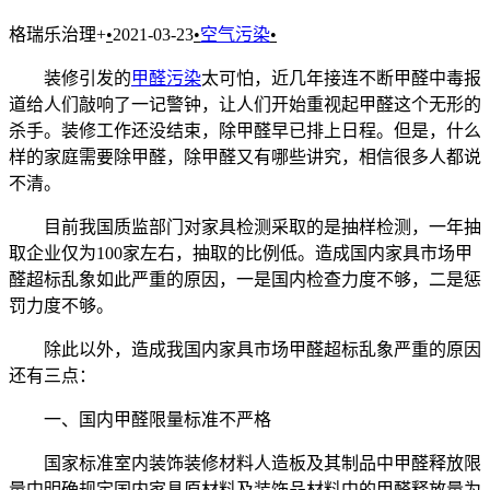
格瑞乐治理+
•
2021-03-23
•
空气污染
•
装修引发的
甲醛污染
太可怕，近几年接连不断甲醛中毒报
道给人们敲响了一记警钟，让人们开始重视起甲醛这个无形的
杀手。装修工作还没结束，除甲醛早已排上日程。但是，什么
样的家庭需要除甲醛，除甲醛又有哪些讲究，相信很多人都说
不清。
目前我国质监部门对家具检测采取的是抽样检测，一年抽
取企业仅为100家左右，抽取的比例低。造成国内家具市场甲
醛超标乱象如此严重的原因，一是国内检查力度不够，二是惩
罚力度不够。
除此以外，造成我国内家具市场甲醛超标乱象严重的原因
还有三点：
一、国内甲醛限量标准不严格
国家标准室内装饰装修材料人造板及其制品中甲醛释放限
量中明确规定国内家具原材料及装饰品材料中的甲醛释放量为