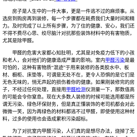
房子是人生中的一件大事，更是一件逃不过的麻烦事。从
选房到购房再到装修，每一个步骤都在耗费我们大量时间和精
力。及时完成了以上所有步骤，为了住的健康、安心，我们还
不得不费尽心思、绞尽脑汁对抗那些装饰材料中的有害物质，
尤其是除甲醛。
甲醛的危害大家都心知肚明，尤其是对免疫力低下的小孩
和老人，会对他们的健康造成严重的影响。室内
甲醛污染
是最
可怕的，这种有害物质“混迹”于用来装修的各类胶水中、板
材、橱柜、床垫等，可谓是无处不在，更令人恐惧的是它们是
无色无味的，悄无声起的损伤着你的健康。如果刚装修完的房
子，不经过任何处理，直接用
甲醛检测
仪测量一下，那数值高
的可能会令你窒息。现在大多数人装修的时候可能选用都是所
谓无污染、绿色环保财务，但是真正懂装饰的老司机都会对此
微微一笑，因为再绿色的材料都逃不过甲醛，即使使用这种材
料，过多的使用也会造成累积污染超标。
为了对抗室内甲醛污染，人们真的是想尽办法，烧掉了无