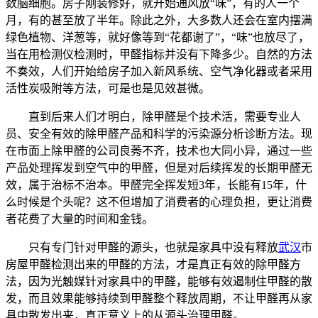
数脑细胞。房子刚装修好，就开始通风放“味”，有的人一个
月，有的甚至放了半年。除此之外，大多数人还会在室内摆满
绿色植物、洋葱等，就好像等到“花都谢了”，“味”也放尽了，
当在用检测仪检测时，甲醛指标并没有下降多少。自然的方法
不奏效，人们开始给房子加入新风系统、空气净化器或者采用
活性炭吸附等方法，可是也是见效甚微。
直到后来人们才明白，除甲醛是个技术活，需要专业人
员、安全有效的除甲醛产品和科学的污染源分析诊断方法。现
在市面上除甲醛的公司良莠不齐，技术也大同小异，通过一些
产品处理挥发到空气中的甲醛，但是对后续挥发的长期甲醛无
效，属于治标不治本。甲醛完全挥发短3年，长能有15年，什
么时候是个头呢？这不但增加了消费者的心理负担，更让消费
者花费了大量的时间和金钱。
只有专门针对甲醛的源头，也就是家具中没有释放
武汉
市
房屋甲醛检测出来的甲醛的方法，才是真正有效的除甲醛方
法，因为光触媒针对家具中的甲醛，能够有效遏制住甲醛的散
发，而且效果能够持续到甲醛整个释放周期，不让甲醛再从家
具中散发出来，真正意义上的从源头治理甲醛。