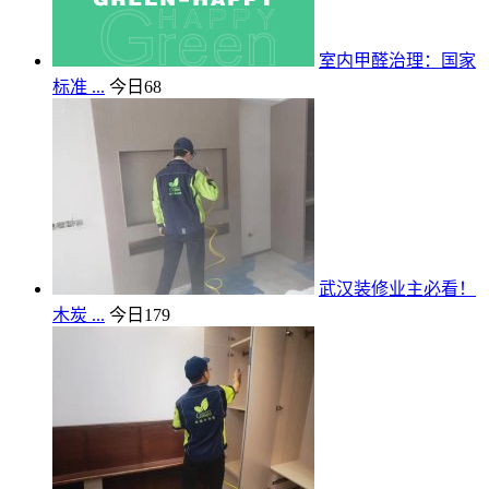
室内甲醛治理：国家
标准 ...
今日
68
武汉装修业主必看！
木炭 ...
今日
179