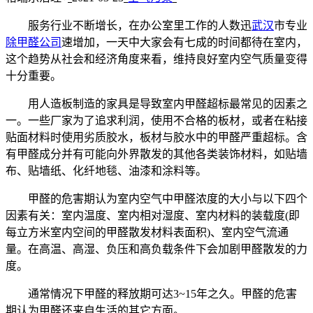
服务行业不断增长，在办公室里工作的人数迅
武汉
市专业
除甲醛公司
速增加，一天中大家会有七成的时间都待在室内，
这个趋势从社会和经济角度来看，维持良好室内空气质量变得
十分重要。
用人造板制造的家具是导致室内甲醛超标最常见的因素之
一。一些厂家为了追求利润，使用不合格的板材，或者在粘接
贴面材料时使用劣质胶水，板材与胶水中的甲醛严重超标。含
有甲醛成分并有可能向外界散发的其他各类装饰材料，如贴墙
布、贴墙纸、化纤地毯、油漆和涂料等。
甲醛的危害期认为室内空气中甲醛浓度的大小与以下四个
因素有关：室内温度、室内相对湿度、室内材料的装载度(即
每立方米室内空间的甲醛散发材料表面积)、室内空气流通
量。在高温、高湿、负压和高负载条件下会加剧甲醛散发的力
度。
通常情况下甲醛的释放期可达3~15年之久。甲醛的危害
期认为甲醛还来自生活的其它方面。