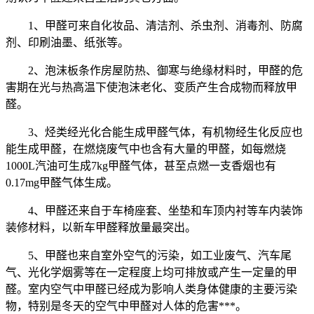
1、甲醛可来自化妆品、清洁剂、杀虫剂、消毒剂、防腐
剂、印刷油墨、纸张等。
2、泡沫板条作房屋防热、御寒与绝缘材料时，甲醛的危
害期在光与热高温下使泡沫老化、变质产生合成物而释放甲
醛。
3、烃类经光化合能生成甲醛气体，有机物经生化反应也
能生成甲醛，在燃烧废气中也含有大量的甲醛，如每燃烧
1000L汽油可生成7kg甲醛气体，甚至点燃一支香烟也有
0.17mg甲醛气体生成。
4、甲醛还来自于车椅座套、坐垫和车顶内衬等车内装饰
装修材料，以新车甲醛释放量最突出。
5、甲醛也来自室外空气的污染，如工业废气、汽车尾
气、光化学烟雾等在一定程度上均可排放或产生一定量的甲
醛。室内空气中甲醛已经成为影响人类身体健康的主要污染
物，特别是冬天的空气中甲醛对人体的危害***。