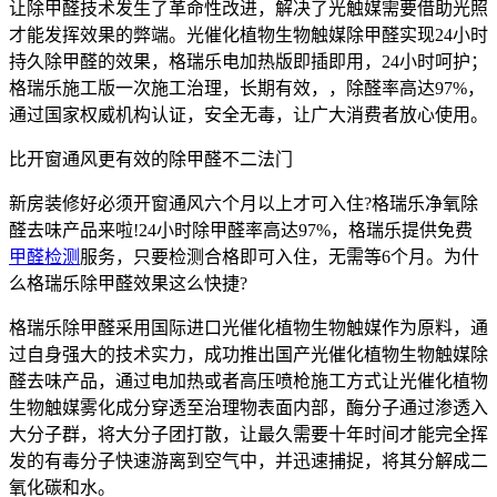
让除甲醛技术发生了革命性改进，解决了光触媒需要借助光照
才能发挥效果的弊端。光催化植物生物触媒除甲醛实现24小时
持久除甲醛的效果，格瑞乐电加热版即插即用，24小时呵护；
格瑞乐施工版一次施工治理，长期有效，，除醛率高达97%，
通过国家权威机构认证，安全无毒，让广大消费者放心使用。
比开窗通风更有效的除甲醛不二法门
新房装修好必须开窗通风六个月以上才可入住?格瑞乐净氧除
醛去味产品来啦!24小时除甲醛率高达97%，格瑞乐提供免费
甲醛检测
服务，只要检测合格即可入住，无需等6个月。为什
么格瑞乐除甲醛效果这么快捷?
格瑞乐除甲醛采用国际进口光催化植物生物触媒作为原料，通
过自身强大的技术实力，成功推出国产光催化植物生物触媒除
醛去味产品，通过电加热或者高压喷枪施工方式让光催化植物
生物触媒雾化成分穿透至治理物表面内部，酶分子通过渗透入
大分子群，将大分子团打散，让最久需要十年时间才能完全挥
发的有毒分子快速游离到空气中，并迅速捕捉，将其分解成二
氧化碳和水。