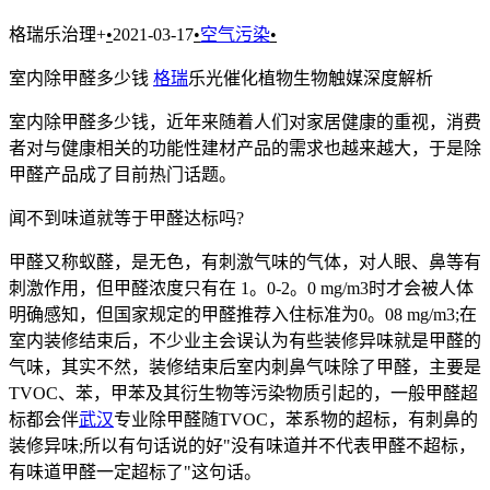
格瑞乐治理+
•
2021-03-17
•
空气污染
•
室内除甲醛多少钱
格瑞
乐光催化植物生物触媒深度解析
室内除甲醛多少钱，近年来随着人们对家居健康的重视，消费
者对与健康相关的功能性建材产品的需求也越来越大，于是除
甲醛产品成了目前热门话题。
闻不到味道就等于甲醛达标吗?
甲醛又称蚁醛，是无色，有刺激气味的气体，对人眼、鼻等有
刺激作用，但甲醛浓度只有在 1。0-2。0 mg/m3时才会被人体
明确感知，但国家规定的甲醛推荐入住标准为0。08 mg/m3;在
室内装修结束后，不少业主会误认为有些装修异味就是甲醛的
气味，其实不然，装修结束后室内刺鼻气味除了甲醛，主要是
TVOC、苯，甲苯及其衍生物等污染物质引起的，一般甲醛超
标都会伴
武汉
专业除甲醛随TVOC，苯系物的超标，有刺鼻的
装修异味;所以有句话说的好"没有味道并不代表甲醛不超标，
有味道甲醛一定超标了"这句话。