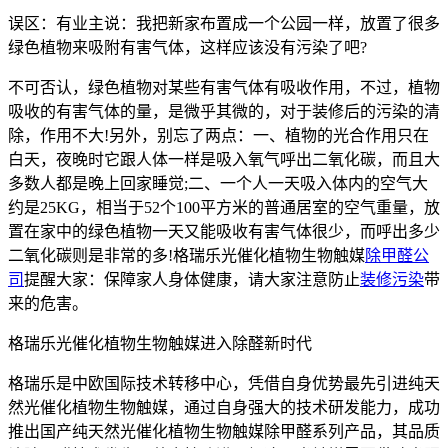
误区：有业主说：我把新家布置成一个公园一样，放置了很多
绿色植物来吸附有害气体，这样应该没有污染了吧?
不可否认，绿色植物对某些有害气体有吸收作用，不过，植物
吸收的有害气体的量，是微乎其微的，对于装修后的污染的清
除，作用不大!另外，别忘了两点：一、植物的光合作用只在
白天，夜晚时它跟人体一样是吸入氧气呼出二氧化碳，而且大
多数人都是晚上回家睡觉;二、一个人一天吸入体内的空气大
约是25KG，相当于52个100平方米的普通居室的空气重量，放
置在家中的绿色植物一天又能吸收有害气体很少，而呼出多少
二氧化碳则是非常的多!格瑞乐光催化植物生物触媒
除甲醛公
司
提醒大家：保障家人身体健康，请大家注意防止
装修污染
带
来的危害。
格瑞乐光催化植物生物触媒进入除醛新时代
格瑞乐是中欧国际技术转移中心，凭借自身优势最先引进纯天
然光催化植物生物触媒，通过自身强大的技术研发能力，成功
推出国产纯天然光催化植物生物触媒除甲醛系列产品，其品质