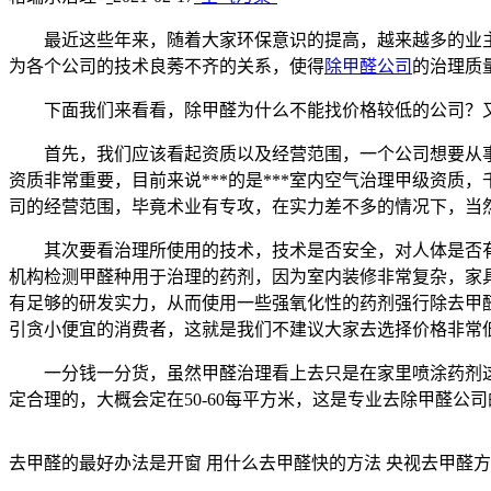
最近这些年来，随着大家环保意识的提高，越来越多的业主
为各个公司的技术良莠不齐的关系，使得
除甲醛公司
的治理质
下面我们来看看，除甲醛为什么不能找价格较低的公司？又
首先，我们应该看起资质以及经营范围，一个公司想要从事
资质非常重要，目前来说***的是***室内空气治理甲级资质
司的经营范围，毕竟术业有专攻，在实力差不多的情况下，当
其次要看治理所使用的技术，技术是否安全，对人体是否有
机构检测甲醛种用于治理的药剂，因为室内装修非常复杂，家
有足够的研发实力，从而使用一些强氧化性的药剂强行除去甲
引贪小便宜的消费者，这就是我们不建议大家去选择价格非常
一分钱一分货，虽然甲醛治理看上去只是在家里喷涂药剂这
定合理的，大概会定在50-60每平方米，这是专业去除甲醛公
去甲醛的最好办法是开窗 用什么去甲醛快的方法 央视去甲醛