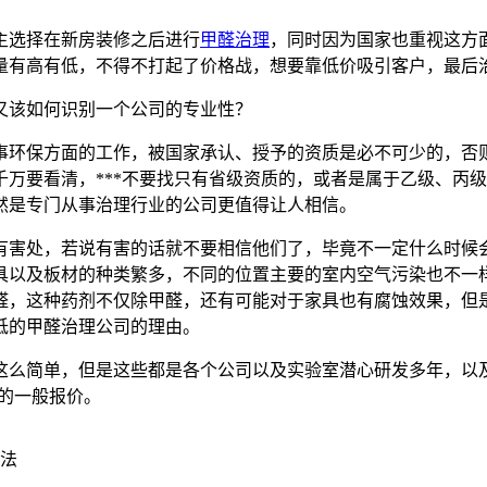
选择在新房装修之后进行
甲醛治理
，同时因为国家也重视这方
量有高有低，不得不打起了价格战，想要靠低价吸引客户，最后
该如何识别一个公司的专业性？
环保方面的工作，被国家承认、授予的资质是必不可少的，否则
，千万要看清，***不要找只有省级资质的，或者是属于乙级、
然是专门从事治理行业的公司更值得让人相信。
害处，若说有害的话就不要相信他们了，毕竟不一定什么时候会
具以及板材的种类繁多，不同的位置主要的室内空气污染也不一
醛，这种药剂不仅除甲醛，还有可能对于家具也有腐蚀效果，但
低的甲醛治理公司的理由。
么简单，但是这些都是各个公司以及实验室潜心研发多年，以及
司的一般报价。
方法