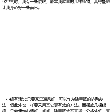
化空气时，我有一些傻眼，原本我屋里的几棵植物，真得能够
让我身心好一些而已。
小编有话说:只要家里通风好，可以作为除甲醛的协助办
法，但此外也一样要采用其它更有效的方法。而摆放几棵绿
植，只会使你心情好一点点，除甲醛效率真得十分格外低！空