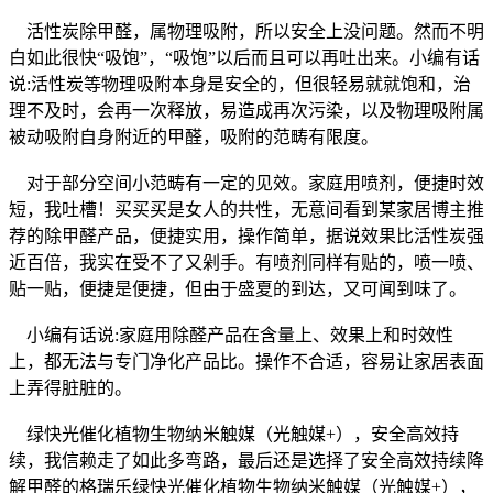
活性炭除甲醛，属物理吸附，所以安全上没问题。然而不明
白如此很快“吸饱”，“吸饱”以后而且可以再吐出来。小编有话
说:活性炭等物理吸附本身是安全的，但很轻易就就饱和，治
理不及时，会再一次释放，易造成再次污染，以及物理吸附属
被动吸附自身附近的甲醛，吸附的范畴有限度。
对于部分空间小范畴有一定的见效。家庭用喷剂，便捷时效
短，我吐槽！买买买是女人的共性，无意间看到某家居博主推
荐的除甲醛产品，便捷实用，操作简单，据说效果比活性炭强
近百倍，我实在受不了又剁手。有喷剂同样有贴的，喷一喷、
贴一贴，便捷是便捷，但由于盛夏的到达，又可闻到味了。
小编有话说:家庭用除醛产品在含量上、效果上和时效性
上，都无法与专门净化产品比。操作不合适，容易让家居表面
上弄得脏脏的。
绿快光催化植物生物纳米触媒（光触媒+），安全高效持
续，我信赖走了如此多弯路，最后还是选择了安全高效持续降
解甲醛的格瑞乐绿快光催化植物生物纳米触媒（光触媒+），