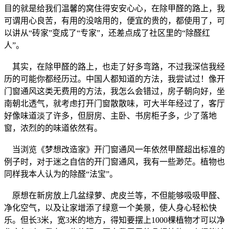
目的就是给我们温馨的窝住得安安心心，在除甲醛的路上，我
可谓用心良苦，有用的没啥用的，便宜的贵的，都使用了，可
以讲从“砖家”变成了“专家”，还差点成了社区里的“除醛红
人”。
其实，在除甲醛的路上，也走了好多弯路，不过我深信我经
历的可能你都经历过。中国人都知道的方法，我尝试过！像开
门窗通风这类无费用的方法，我怎么会错过，房子朝向好，坐
南朝北透气，就考虑打开门窗散散味，可大半年经过了，客厅
好像味道淡了许多，但厨房、主卧、书房柜子多，少了落地
窗，浓烈的的味道依然有。
当浏览《梦想改造家》开门窗通风一年依然甲醛超出标准的
例子时，对于迷之自信的开门窗通风，我有一些渺茫。植物也
同样我本人认为的除醛“法宝”。
原想在新房放上几盆绿萝、虎皮兰等，不但能够吸吸甲醛、
净化空气，以及让家增添了绿意一个美景，使人身心轻松快
乐。但长3米，宽3米的地方，得知要摆上1000棵植物才可以净