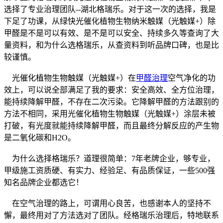
选择了专业治理团队--湖北格瑞乐。对于这一次的选择，我是
下足了功课，从绿快光催化植物生物纳米触媒（光触媒+）除
甲醛是不是可以有效、是不是可以安全、持续多久等查询了大
量资料，和为什么选格瑞乐，从查资料到听品牌口碑，也是比
较谨慎。
光催化植物生物触媒（光触媒+）在
甲醛治理
空气净化的功
效上，可以说全部满足了我的要求：安全高效、全方位治理，
能持续降解甲醛，不存在二次污染。它降解甲醛的方法跟别的
方法不相同，采用光催化植物生物触媒（光触媒+）涂层未被
打破，有光度就能持续降解甲醛，而且最终分解反应的产生物
是二氧化碳和H2O。
为什么选择格瑞乐？道理很简单：7年老牌企业，够专业，
甲级施工资质硬、有实力、经验足、有品质保证，一些500强
知名品牌企业都选它！
在空气治理的路上，可谓用心良苦，也感谢本人的坚持不
懈，最终用对了方法选对了团队。经格瑞乐治理后，特地联系