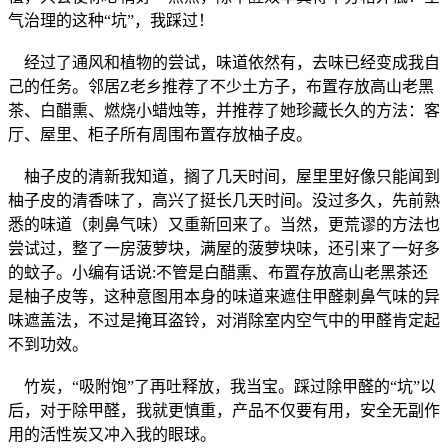
气治理的这种“坑”，我踩过！
经过了通风和植物的尝试，味道依然有，去味已经变成我自
己的任务。邻居Z老乡推荐了不少土方子，布置存放高山老黑
茶、白醋熏、燃烧小蜡烛等，并推荐了她珍藏长久的方法：客
厅、屋里、柜子所有周围布置存放柚子皮。
柚子皮的清新我知道，搁了几天时间，屋里里好像只能闻到
柚子皮的清香味了，高兴了挺长几天时间。没过多久，先前熟
悉的味道（刺鼻气味）又重新回来了。当然，更荒谬的方法也
尝试过，整了一房菠萝块，满屋的菠萝块味，还引来了一好多
的蚊子。小编有话说:不管是白醋熏、布置存放高山老黑茶还
是柚子皮等，这种意图用本身的味道来遮住甲醛刺鼻气味的异
味遮盖法，不过是掩耳盗铃，对消除室内空气中的甲醛肯定起
不到功效。
竹炭，“吸附饱”了再吐释放，我当宝。踩过除甲醛的“坑”以
后，对于除甲醛，我就更慎重，产品不仅要有用，安全无副作
用的活性炭又冲入我的眼球。