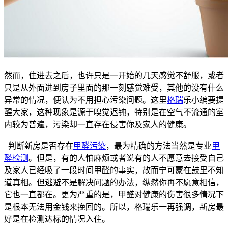
然而，住进去之后，也许只是一开始的几天感觉不舒服，或者
只是从外面进到房子里面的那一刻感觉难受，其他的没有什么
异常的情况，便认为不用担心污染问题。这里
格瑞
乐小编要提
醒大家，这种现象是源于嗅觉迟钝，特别是在空气不流通的室
内较为普遍，污染却一直存在侵害你及家人的健康。
判断新房是否存在
甲醛污染
，最为精确的方法当然是专业
甲
醛检测
。但是，有的人怕麻烦或者说有的人不愿意去接受自己
及家人已经吸了一段时间甲醛的事实，故而宁可蒙在鼓里不知
道真相。但逃避不是解决问题的办法，纵然你再不愿意相信，
它也一直都在。更为严重的是，甲醛对健康的伤害很多情况下
是根本无法用金钱来挽回的。所以，格瑞乐一再强调，新房最
好是在检测达标的情况入住。